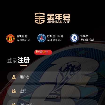
送
18
元
注册
登录