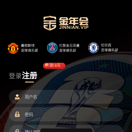
送
18
元
注册
登录