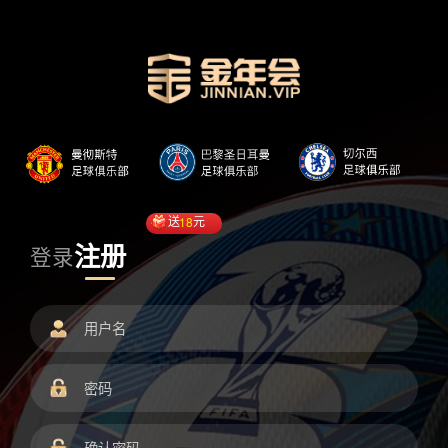
送
18
元
注册
登录