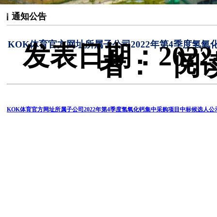
通知公告
KOK体育官方网址所属子公司2022年第4季度氢
发表日期：2022-
者：
阅读
KOK体育官方网址所属子公司2022年第4季度氢氧化钙集中采购项目中标候选人公