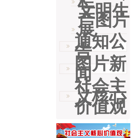
栏
文明生
产图片
展
通知公
告
图片新
闻
社会主
义核心
价值观