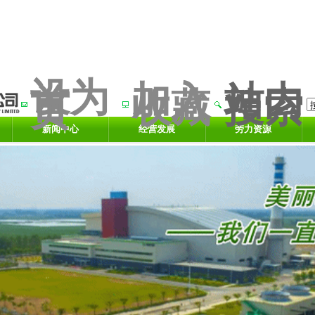
设为
加入
站内
首
收藏
搜索
页
新闻中心
经营发展
劳力资源