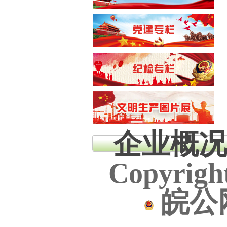
企业概况
Copyri
皖公网安