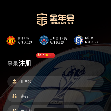
送
18
元
注册
登录