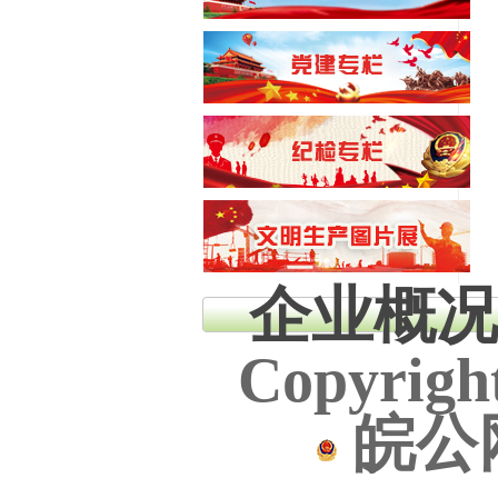
企业概况
Copyri
皖公网安