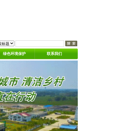
绿色环境保护
联系我们