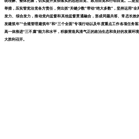
统理解、整体把握，切实提升贯彻落实的思想自觉、政治自觉和行动自觉。二是
举措，压实管党治党各方责任，突出抓“关键少数”带动“绝大多数”，坚持运用“全
发力、综合发力，推动党内监督和其他监督贯通融合，形成同题共答、常态长效
发建筑年”“合规管理建筑年”和“三个全面”专项行动以及年度重点工作各项任务
高一体推进“三不腐”能力和水平，积极营造风清气正的政治生态和良好的发展环
大胜利召开。