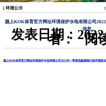
环境公示
颍上KOK体育官方网址环境保护水电有限公司202
信息
发表日期：2022-
者：
阅读
颍上KOK体育官方网址环境保护水电有限公司2022年一季度危险废物污染环境防