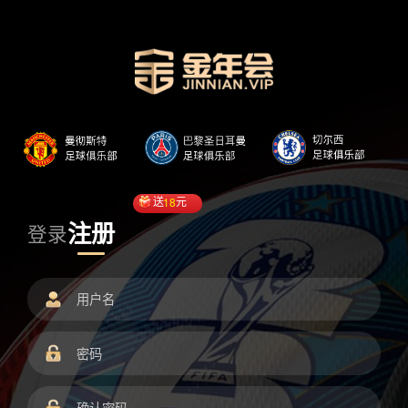
送
18
元
注册
登录