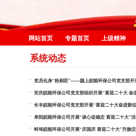
网站首页
专题首页
上级精神
系统动态
党员化身“粉刷匠”——颍上皖能环保公司党支部开
安庆皖能环保公司党支部组织开展“喜迎二十大 奋
长丰皖能环保公司党支部开展“喜迎二十大奋进新征
阜阳皖能环保公司开展“谈心促稳定 喜迎二十大”活
蚌埠皖能环保公司开展“庆国庆 喜迎二十大”升旗仪