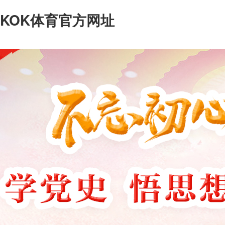
KOK体育官方网址