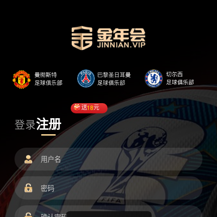
送
18
元
注册
登录