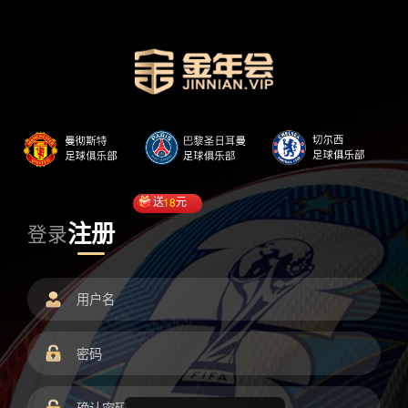
送
18
元
注册
登录